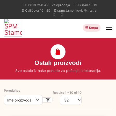
+38118 258 426
Veleprodaja
063/407-619
Cvijićeva 16, Niš
spmstamenkovic@mts.rs
Ostali proizvodi
Sve ostalo iz naše ponude za pečenje i dekoraciju.
Poređaj po
Results 1 - 10 of 10