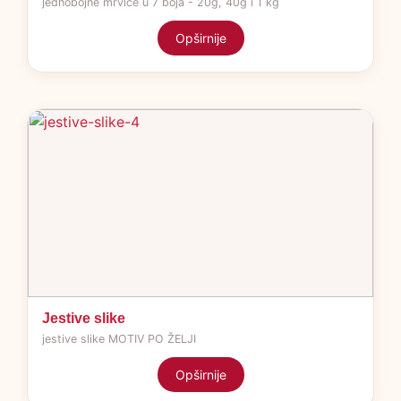
jednobojne mrvice u 7 boja - 20g, 40g i 1 kg
Opširnije
Jestive slike
jestive slike MOTIV PO ŽELJI
Opširnije