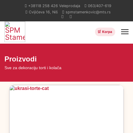
+38118 258 426
Veleprodaja
063/407-619
Cvijićeva 16, Niš
spmstamenkovic@mts.rs
Proizvodi
Sve za dekoraciju torti i kolača