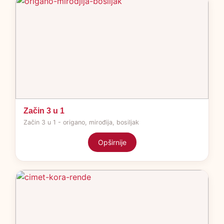
Začin 3 u 1
Začin 3 u 1 - origano, mirođija, bosiljak
Opširnije