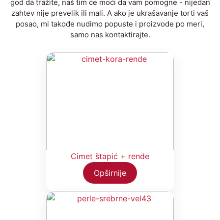
god da tražite, naš tim će moći da vam pomogne - nijedan
zahtev nije prevelik ili mali. A ako je ukrašavanje torti vaš
posao, mi takođe nudimo popuste i proizvode po meri,
samo nas kontaktirajte.
Cimet štapić + rende
Opširnije