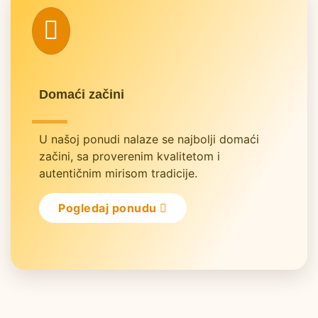
fas
fa-
leaf
Domaći začini
U našoj ponudi nalaze se najbolji domaći
začini, sa proverenim kvalitetom i
autentičnim mirisom tradicije.
Pogledaj ponudu