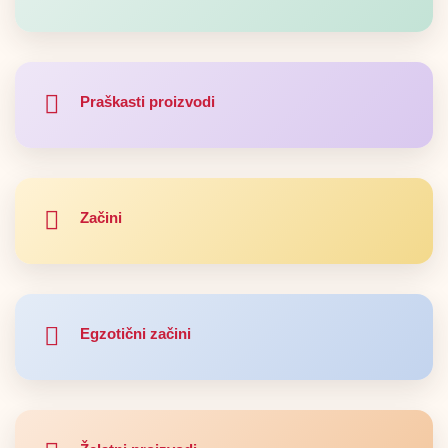
Praškasti proizvodi
Začini
Egzotični začini