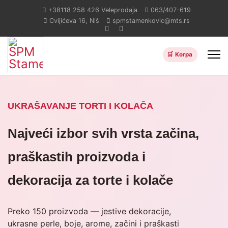
+38118 258 426
Veleprodaja
063/407-619
Cvijićeva 16, Niš
spmstamenkovic@mts.rs
UKRAŠAVANJE TORTI I KOLAČA
Najveći izbor svih vrsta začina,
praškastih proizvoda i
dekoracija za torte i kolače
Preko 150 proizvoda — jestive dekoracije,
ukrasne perle, boje, arome, začini i praškasti