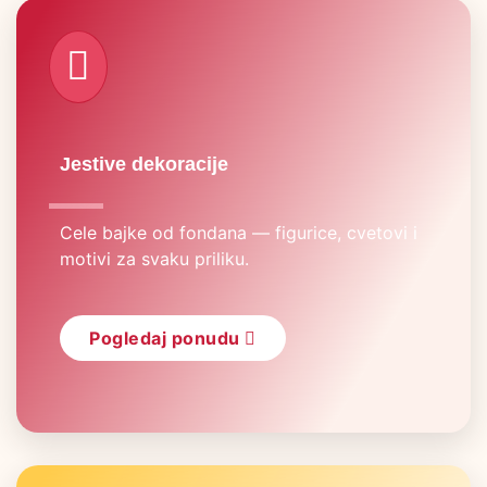
fas
fa-
house
Jestive dekoracije
Cele bajke od fondana — figurice, cvetovi i
motivi za svaku priliku.
Pogledaj ponudu