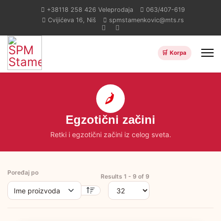
+38118 258 426
Veleprodaja
063/407-619
Cvijićeva 16, Niš
spmstamenkovic@mts.rs
Egzotični začini
Retki i egzotični začini iz celog sveta.
Poređaj po
Results 1 - 9 of 9